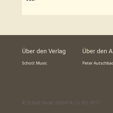
Über den Verlag
Über den A
Schott Music
Peter Autschba
© Schott Music GmbH & Co. KG, 2017