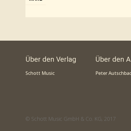
Über den Verlag
Über den A
Schott Music
Peter Autschba
© Schott Music GmbH & Co. KG, 2017