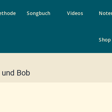
ethode
Songbuch
Videos
Note
Shop
y und Bob