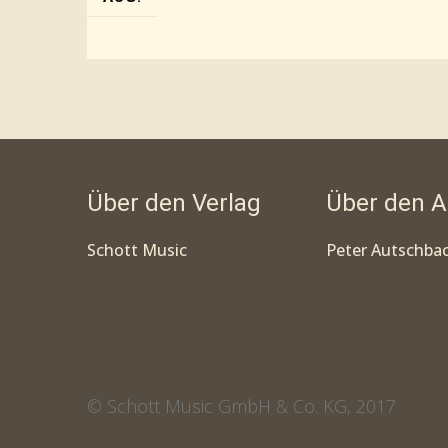
Über den Verlag
Über den A
Schott Music
Peter Autschba
© Schott Music GmbH & Co. KG, 2017