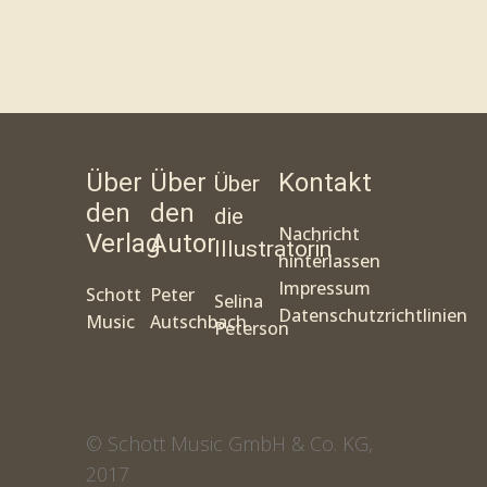
🙂
Über
Über
Kontakt
Über
den
den
die
Nachricht
Verlag
Autor
Illustratorin
hinterlassen
Impressum
Schott
Peter
Selina
Datenschutzrichtlinien
Music
Autschbach
Peterson
© Schott Music GmbH & Co. KG,
2017