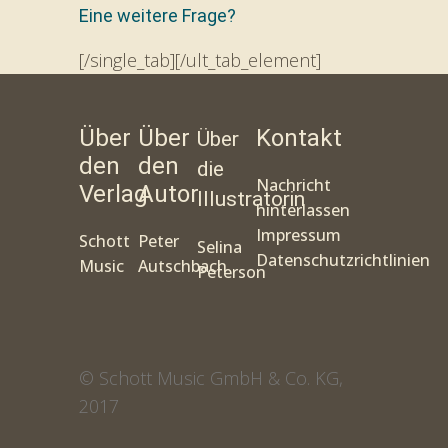
Eine weitere Frage?
[/single_tab][/ult_tab_element]
Über
Über
Kontakt
Über
den
den
die
Nachricht
Verlag
Autor
Illustratorin
hinterlassen
Impressum
Schott
Peter
Selina
Datenschutzrichtlinien
Music
Autschbach
Peterson
© Schott Music GmbH & Co. KG,
2017