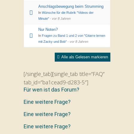
Anschlagsbewegung beim Strumming
In
Wünsche für die Rubrik "Videos der
Minute"
·
vor 8 Jahren
Nur Noten?
In
Fragen zu Band 1 und 2 von "Gitarre lernen
mit Zacky und Bob"
·
vor 8 Jahren
Alle als Gelesen markieren
[/single_tab][single_tab title=”FAQ”
tab_id=”ba1cead9-d283-5″]
Für wen ist das Forum?
Eine weitere Frage?
Eine weitere Frage?
Eine weitere Frage?