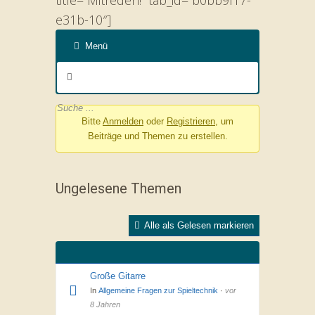
title=”Mitreden!” tab_id=”b0bb9f17-
e31b-10″]
Menü
Forum-
Navigation
Bitte
Anmelden
oder
Registrieren
, um
Beiträge und Themen zu erstellen.
Ungelesene Themen
Alle als Gelesen markieren
Große Gitarre
In
Allgemeine Fragen zur Spieltechnik
·
vor
8 Jahren