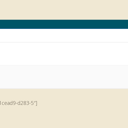
ba1cead9-d283-5″]