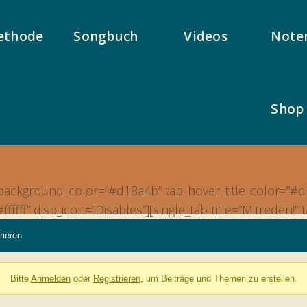
ethode
Songbuch
Videos
Note
Shop
tab_background_color=”#d18a4b” tab_hover_title_color=”#
ffff” disp_icon=”Disables”][single_tab title=”Mitreden!
rieren
Bitte
Anmelden
oder
Registrieren
, um Beiträge und Themen zu erstellen.