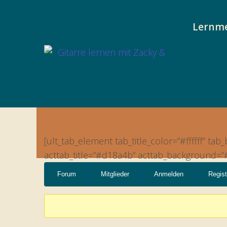
Lernm
[ult_tab_element tab_title_color=”#ffffff” 
acttab_title=”#d18a4b” acttab_background=”#ff
Forum-
Forum
Mitglieder
Anmelden
Regist
Navigation