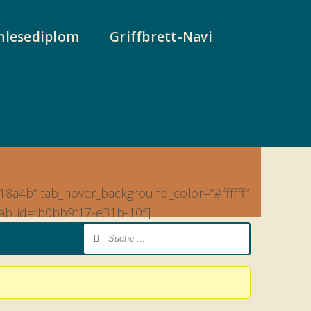
nlesediplom
Griffbrett-Navi
d18a4b” tab_hover_background_color=”#ffffff”
” tab_id=”b0bb9f17-e31b-10″]